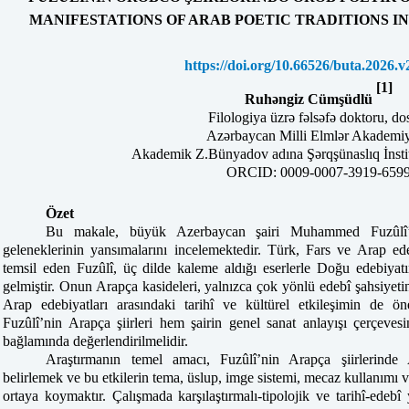
MANIFESTATIONS OF ARAB POETIC TRADITIONS IN
https://doi.org/10.66526/buta.2026.v
[1]
Ruhəngiz Cümşüdlü
Filologiya üzrə fəlsəfə doktoru, do
Azərbaycan Milli Elmlər Akademi
Akademik Z.Bünyadov adına Şərqşünaslıq İnsti
ORCID: 0009-0007-3919-659
Özet
Bu makale, büyük Azerbaycan şairi Muhammed Fuzûlî’n
geleneklerinin yansımalarını incelemektedir. Türk, Fars ve Arap edeb
temsil eden Fuzûlî, üç dilde kaleme aldığı eserlerle Doğu edebiyatı
gelmiştir. Onun Arapça kasideleri, yalnızca çok yönlü edebî şahsiyet
Arap edebiyatları arasındaki tarihî ve kültürel etkileşimin de ö
Fuzûlî’nin Arapça şiirleri hem şairin genel sanat anlayışı çerçeve
bağlamında değerlendirilmelidir.
Araştırmanın temel amacı, Fuzûlî’nin Arapça şiirlerinde A
belirlemek ve bu etkilerin tema, üslup, imge sistemi, mecaz kullanımı v
ortaya koymaktır. Çalışmada karşılaştırmalı-tipolojik ve tarihî-edebî