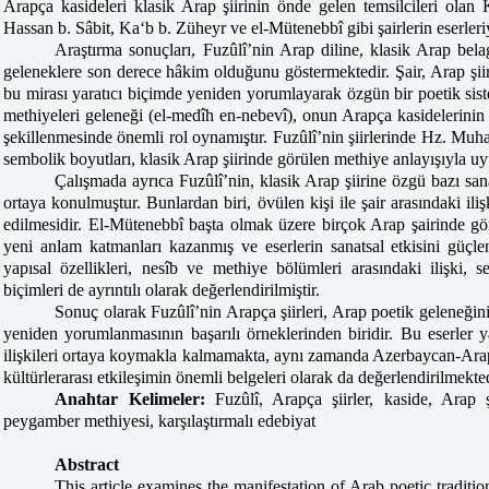
Arapça kasideleri klasik Arap şiirinin önde gelen temsilcileri ola
Hassan b. Sâbit, Ka‘b b. Züheyr ve el-Mütenebbî gibi şairlerin eserleriyl
Araştırma sonuçları, Fuzûlî’nin Arap diline, klasik Arap belag
geleneklere son derece hâkim olduğunu göstermektedir. Şair, Arap şii
bu mirası yaratıcı biçimde yeniden yorumlayarak özgün bir poetik sis
methiyeleri geleneği (el-medîh en-nebevî), onun Arapça kasidelerinin
şekillenmesinde önemli rol oynamıştır. Fuzûlî’nin şiirlerinde Hz. Mu
sembolik boyutları, klasik Arap şiirinde görülen methiye anlayışıyla uy
Çalışmada ayrıca Fuzûlî’nin, klasik Arap şiirine özgü bazı sana
ortaya konulmuştur. Bunlardan biri, övülen kişi ile şair arasındaki iliş
edilmesidir. El-Mütenebbî başta olmak üzere birçok Arap şairinde gör
yeni anlam katmanları kazanmış ve eserlerin sanatsal etkisini güçlen
yapısal özellikleri, nesîb ve methiye bölümleri arasındaki ilişki,
biçimleri de ayrıntılı olarak değerlendirilmiştir.
Sonuç olarak Fuzûlî’nin Arapça şiirleri, Arap poetik geleneği
yeniden yorumlanmasının başarılı örneklerinden biridir. Bu eserler y
ilişkileri ortaya koymakla kalmamakta, aynı zamanda Azerbaycan-Arap ed
kültürlerarası etkileşimin önemli belgeleri olarak da değerlendirilmekted
Anahtar Kelimeler:
Fuzûlî, Arapça şiirler, kaside, Arap şi
peygamber methiyesi, karşılaştırmalı edebiyat
Abstract
This article examines the manifestation of Arab poetic traditi