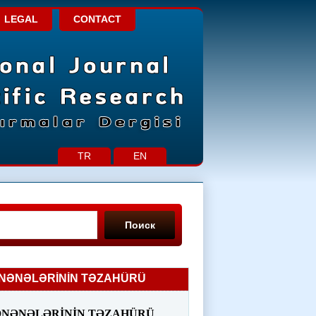
LEGAL
CONTACT
TR
EN
Поиск
ƏNƏNƏLƏRİNİN TƏZAHÜRÜ
 ƏNƏNƏLƏRİNİN TƏZAHÜRÜ