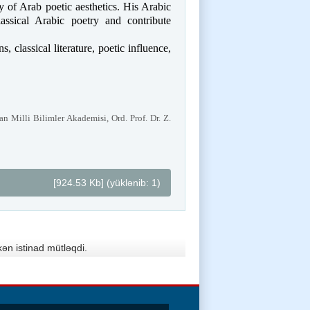
ry of Arab poetic aesthetics. His Arabic
ssical Arabic poetry and contribute
, classical literature, poetic influence,
 Milli Bilimler Akademisi, Ord. Prof. Dr. Z.
[924.53 Kb] (yüklənib: 1)
ən istinad mütləqdi.