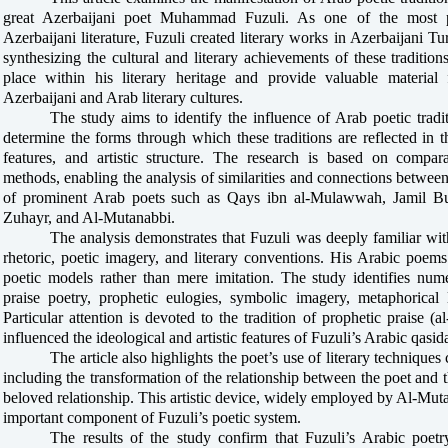
great Azerbaijani poet Muhammad Fuzuli. As one of the most pro
Azerbaijani literature, Fuzuli created literary works in Azerbaijani Tu
synthesizing the cultural and literary achievements of these traditio
place within his literary heritage and provide valuable material
Azerbaijani and Arab literary cultures.
The study aims to identify the influence of Arab poetic trad
determine the forms through which these traditions are reflected in th
features, and artistic structure. The research is based on comparati
methods, enabling the analysis of similarities and connections betwee
of prominent Arab poets such as Qays ibn al-Mulawwah, Jamil Bu
Zuhayr, and Al-Mutanabbi.
The analysis demonstrates that Fuzuli was deeply familiar wit
rhetoric, poetic imagery, and literary conventions. His Arabic poems
poetic models rather than mere imitation. The study identifies numer
praise poetry, prophetic eulogies, symbolic imagery, metaphorical 
Particular attention is devoted to the tradition of prophetic praise (
influenced the ideological and artistic features of Fuzuli’s Arabic qasid
The article also highlights the poet’s use of literary techniques 
including the transformation of the relationship between the poet and t
beloved relationship. This artistic device, widely employed by Al-Mu
important component of Fuzuli’s poetic system.
The results of the study confirm that Fuzuli’s Arabic poet