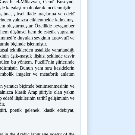
n Kays b. el-Mülavvah, Cemîl Buseyne,
e karşılaştırmalı olarak incelenmiştir.
atına, şiirsel ifade araçlarına ve edebî
rinden yalnızca etkilenmekle kalmamış,
tem oluşturmuştur. Özellikle peygamber
 hem düşünsel hem de estetik yapısının
hammed’e duyulan sevginin tasavvufî ve
umlu biçimde işlenmiştir.
tsal tekniklerden ustalıkla yararlandığı
kinin âşık-maşuk ilişkisi şeklinde tasvir
ülen bu yöntem, Fuzûlî’nin şiirlerinde
dirmiştir. Bunun yanı sıra kasidelerin
 sembolik imgeler ve metaforik anlatım
nin yaratıcı biçimde benimsenmesinin ve
alnızca klasik Arap şiiriyle olan yakın
ebî ilişkilerinin tarihî gelişiminin ve
ir.
iri, poetik gelenek, klasik edebiyat,
ons in the Arabic-language poetry of the