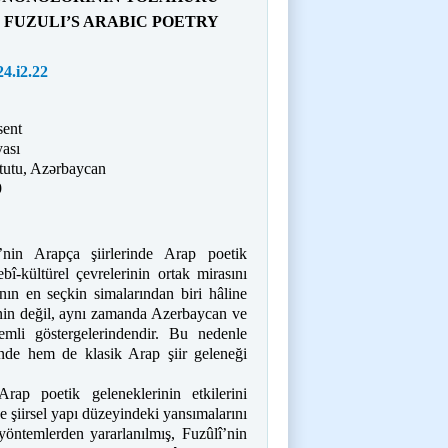
 FUZULI’S ARABIC POETRY
24.i2.22
sent
yası
tutu, Azərbaycan
9
in Arapça şiirlerinde Arap poetik
î-kültürel çevrelerinin ortak mirasını
nın en seçkin simalarından biri hâline
inin değil, aynı zamanda Azerbaycan ve
nemli göstergelerindendir. Bu nedenle
sinde hem de klasik Arap şiir geleneği
rap poetik geleneklerinin etkilerini
e şiirsel yapı düzeyindeki yansımalarını
 yöntemlerden yararlanılmış, Fuzûlî’nin