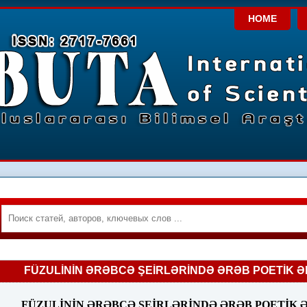
HOME
FÜZULİNİN ƏRƏBCƏ ŞEİRLƏRİNDƏ ƏRƏB POETİK 
FÜZULİNİN ƏRƏBCƏ ŞEİRLƏRİNDƏ ƏRƏB POETİK