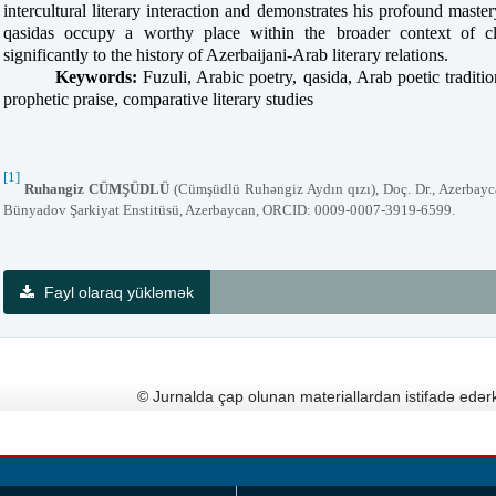
intercultural literary interaction and demonstrates his profound maste
qasidas occupy a worthy place within the broader context of cla
significantly to the history of Azerbaijani-Arab literary relations.
Keywords:
Fuzuli, Arabic poetry, qasida, Arab poetic traditions
prophetic praise, comparative literary studies
[1]
Ruhangiz CÜMŞÜDLÜ
(Cümşüdlü Ruhəngiz Aydın qızı), Doç. Dr., Azerbaycan
Bünyadov Şarkiyat Enstitüsü, Azerbaycan, ORCID: 0009-0007-3919-6599.
Fayl olaraq yükləmək
© Jurnalda çap olunan materiallardan istifadə edərk