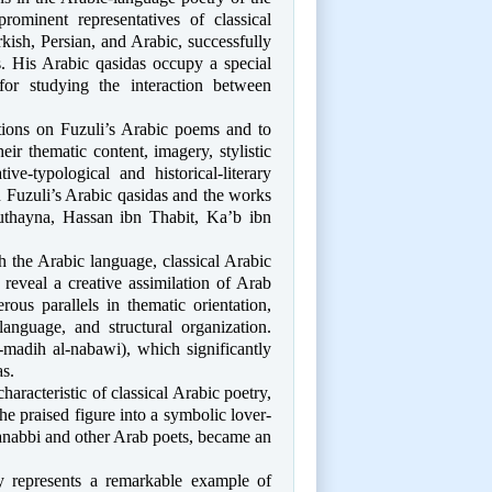
minent representatives of classical
rkish, Persian, and Arabic, successfully
ns. His Arabic qasidas occupy a special
 for studying the interaction between
itions on Fuzuli’s Arabic poems and to
eir thematic content, imagery, stylistic
ve-typological and historical-literary
n Fuzuli’s Arabic qasidas and the works
thayna, Hassan ibn Thabit, Ka’b ibn
h the Arabic language, classical Arabic
 reveal a creative assimilation of Arab
ous parallels in thematic orientation,
language, and structural organization.
al-madih al-nabawi), which significantly
as.
characteristic of classical Arabic poetry,
he praised figure into a symbolic lover-
tanabbi and other Arab poets, became an
ry represents a remarkable example of